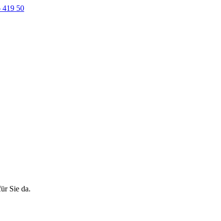
 419 50
ür Sie da.